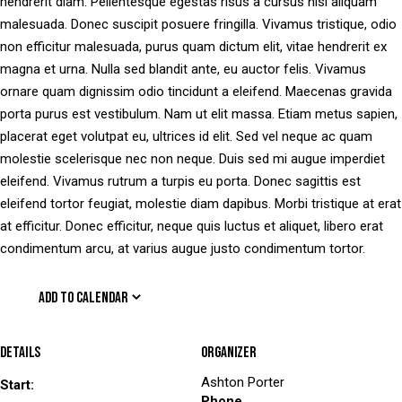
hendrerit diam. Pellentesque egestas risus a cursus nisl aliquam
malesuada. Donec suscipit posuere fringilla. Vivamus tristique, odio
non efficitur malesuada, purus quam dictum elit, vitae hendrerit ex
magna et urna. Nulla sed blandit ante, eu auctor felis. Vivamus
ornare quam dignissim odio tincidunt a eleifend. Maecenas gravida
porta purus est vestibulum. Nam ut elit massa. Etiam metus sapien,
placerat eget volutpat eu, ultrices id elit. Sed vel neque ac quam
molestie scelerisque nec non neque. Duis sed mi augue imperdiet
eleifend. Vivamus rutrum a turpis eu porta. Donec sagittis est
eleifend tortor feugiat, molestie diam dapibus. Morbi tristique at erat
at efficitur. Donec efficitur, neque quis luctus et aliquet, libero erat
condimentum arcu, at varius augue justo condimentum tortor.
ADD TO CALENDAR
Details
Organizer
Ashton Porter
Start:
Phone