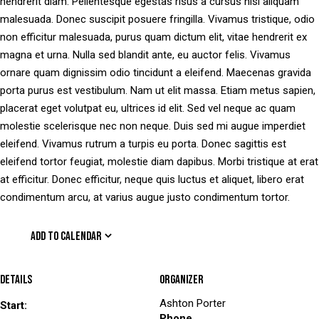
hendrerit diam. Pellentesque egestas risus a cursus nisl aliquam
malesuada. Donec suscipit posuere fringilla. Vivamus tristique, odio
non efficitur malesuada, purus quam dictum elit, vitae hendrerit ex
magna et urna. Nulla sed blandit ante, eu auctor felis. Vivamus
ornare quam dignissim odio tincidunt a eleifend. Maecenas gravida
porta purus est vestibulum. Nam ut elit massa. Etiam metus sapien,
placerat eget volutpat eu, ultrices id elit. Sed vel neque ac quam
molestie scelerisque nec non neque. Duis sed mi augue imperdiet
eleifend. Vivamus rutrum a turpis eu porta. Donec sagittis est
eleifend tortor feugiat, molestie diam dapibus. Morbi tristique at erat
at efficitur. Donec efficitur, neque quis luctus et aliquet, libero erat
condimentum arcu, at varius augue justo condimentum tortor.
ADD TO CALENDAR
Details
Organizer
Ashton Porter
Start:
Phone