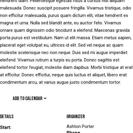
hendrerit diam. Pellentesque egestas risus a cursus nisl aliquam
malesuada. Donec suscipit posuere fringilla. Vivamus tristique, odio
non efficitur malesuada, purus quam dictum elit, vitae hendrerit ex
magna et urna. Nulla sed blandit ante, eu auctor felis. Vivamus
ornare quam dignissim odio tincidunt a eleifend. Maecenas gravida
porta purus est vestibulum. Nam ut elit massa. Etiam metus sapien,
placerat eget volutpat eu, ultrices id elit. Sed vel neque ac quam
molestie scelerisque nec non neque. Duis sed mi augue imperdiet
eleifend. Vivamus rutrum a turpis eu porta. Donec sagittis est
eleifend tortor feugiat, molestie diam dapibus. Morbi tristique at erat
at efficitur. Donec efficitur, neque quis luctus et aliquet, libero erat
condimentum arcu, at varius augue justo condimentum tortor.
ADD TO CALENDAR
Details
Organizer
Ashton Porter
Start:
Phone