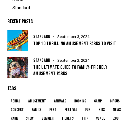
Standard
RECENT POSTS
STANDARD
September 3, 2024
TOP 10 THRILLING AMUSEMENT PARKS TO VISIT
STANDARD
September 2, 2024
THE ULTIMATE GUIDE TO FAMILY-FRIENDLY
AMUSEMENT PARKS
TAGS
aerial
amusement
animals
booking
camp
circus
concert
family
fest
festival
fun
kids
news
park
show
summer
tickets
trip
venue
zoo