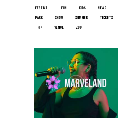
festival
fun
kids
news
park
show
summer
tickets
trip
venue
zoo