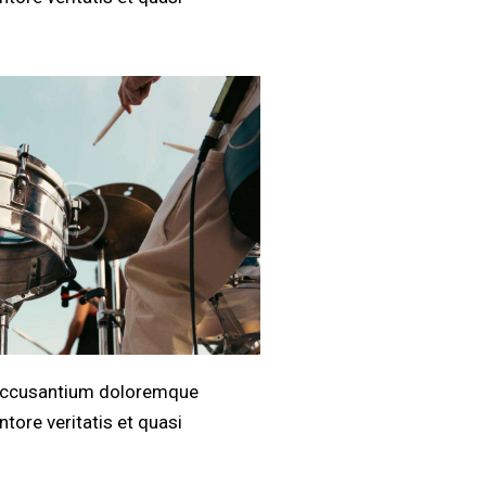
m accusantium doloremque
tore veritatis et quasi