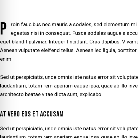
P
roin faucibus nec mauris a sodales, sed elementum mi t
egestas nisi in consequat. Fusce sodales augue a accu
eget blandit pulvinar. Integer tincidunt. Cras dapibus. Viv
Aenean vulputate eleifend tellus. Aenean leo ligula, porttitor
enim.
Sed ut perspiciatis, unde omnis iste natus error sit volup
laudantium, totam rem aperiam eaque ipsa, quae ab illo inven
architecto beatae vitae dicta sunt, explicabo.
AT VERO EOS ET ACCUSAM
Sed ut perspiciatis, unde omnis iste natus error sit volup
laudantium, totam rem aperiam eaque ipsa, quae ab illo inven