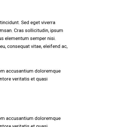
incidunt. Sed eget viverra
msan. Cras sollicitudin, ipsum
amus elementum semper nisi.
 eu, consequat vitae, eleifend ac,
tatem accusantium doloremque
tore veritatis et quasi
tatem accusantium doloremque
tore veritatis et quasi